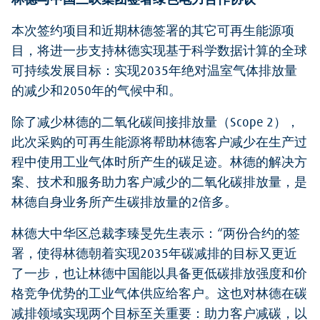
林德与中国三峡集团签署绿色电力合作协议
本次签约项目和近期林德签署的其它可再生能源项
目，将进一步支持林德实现基于科学数据计算的全球
可持续发展目标：实现2035年绝对温室气体排放量
的减少和2050年的气候中和。
除了减少林德的二氧化碳间接排放量（Scope 2），
此次采购的可再生能源将帮助林德客户减少在生产过
程中使用工业气体时所产生的碳足迹。林德的解决方
案、技术和服务助力客户减少的二氧化碳排放量，是
林德自身业务所产生碳排放量的2倍多。
林德大中华区总裁李臻旻先生表示：“两份合约的签
署，使得林德朝着实现2035年碳减排的目标又更近
了一步，也让林德中国能以具备更低碳排放强度和价
格竞争优势的工业气体供应给客户。这也对林德在碳
减排领域实现两个目标至关重要：助力客户减碳，以