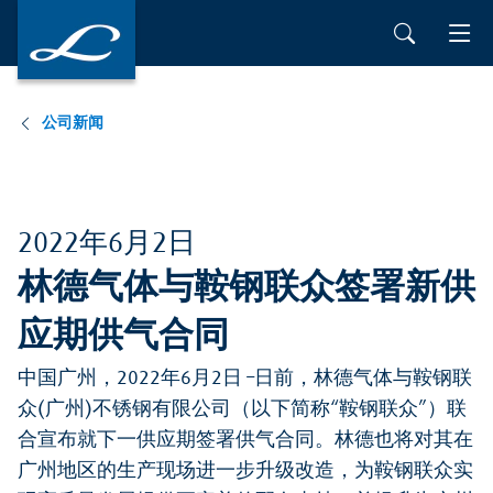
公司新闻
2022年6月2日
林德气体与鞍钢联众签署新供
应期供气合同
中国广州，2022年6月2日 –日前，林德气体与鞍钢联
众(广州)不锈钢有限公司（以下简称“鞍钢联众”）联
合宣布就下一供应期签署供气合同。林德也将对其在
广州地区的生产现场进一步升级改造，为鞍钢联众实