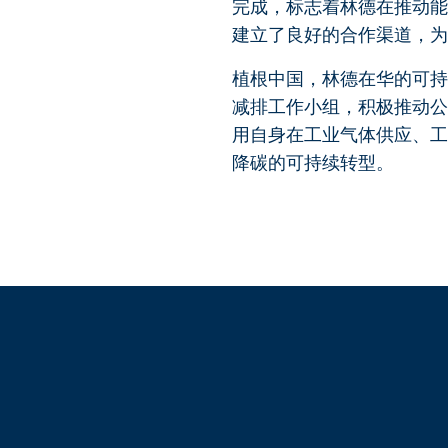
完成，标志着林德在推动能
建立了良好的合作渠道，为
植根中国，林德在华的可持
减排工作小组，积极推动公
用自身在工业气体供应、工
降碳的可持续转型。