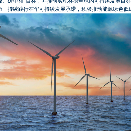
峰、碳中和”目标，并推动实现林德全球的可持续发展目标
命，持续践行在华可持续发展承诺，积极推动能源绿色低