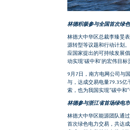
林德积极参与全国首次绿色
林德大中华区总裁李臻旻表
源转型等议题和行动计划。
应国家提出的可持续发展倡
动实现‘碳中和’的宏伟目标
9月7日，南方电网公司与
与，达成交易电量79.3
索，也为我国实现“碳中和
林德参与浙江省首场绿电市
林德大中华区能源团队通过
首次绿色电力交易，共达成2