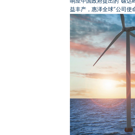
响应中国政府提出的“碳达
益丰产，惠泽全球”公司使