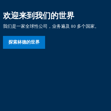
欢迎来到我们的世界
我们是一家全球性公司，业务遍及 80 多个国家。
探索林德的世界