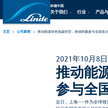
林德中国
关于我们
行业
产品
主页
公司新闻
推动能源绿色低碳转型，林德积极参与全国首
2021年10月8日
推动能
参与全
近日，上海——作为全球领