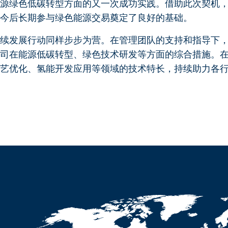
源绿色低碳转型方面的又一次成功实践。借助此次契机
今后长期参与绿色能源交易奠定了良好的基础。
续发展行动同样步步为营。在管理团队的支持和指导下
司在能源低碳转型、绿色技术研发等方面的综合措施。
艺优化、氢能开发应用等领域的技术特长，持续助力各